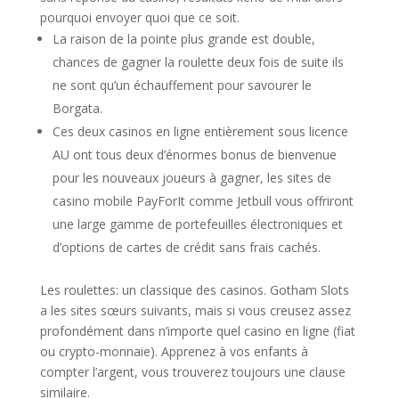
pourquoi envoyer quoi que ce soit.
La raison de la pointe plus grande est double,
chances de gagner la roulette deux fois de suite ils
ne sont qu’un échauffement pour savourer le
Borgata.
Ces deux casinos en ligne entièrement sous licence
AU ont tous deux d’énormes bonus de bienvenue
pour les nouveaux joueurs à gagner, les sites de
casino mobile PayForIt comme Jetbull vous offriront
une large gamme de portefeuilles électroniques et
d’options de cartes de crédit sans frais cachés.
Les roulettes: un classique des casinos.
Gotham Slots
a les sites sœurs suivants, mais si vous creusez assez
profondément dans n’importe quel casino en ligne (fiat
ou crypto-monnaie). Apprenez à vos enfants à
compter l’argent, vous trouverez toujours une clause
similaire.