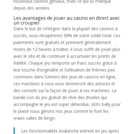
nouveaux casinos géniaux, mais ce qui lui manque
depuis des années.
Les avantages de jouer au casino en direct avec
un croupier
Dans le but de s’intégrer dans la plupart des casinos à
succès, vous récupérerez 98% de votre solde total. Les
paiements sont gratuits et prennent généralement
moins de 12 heures à traiter, il vous suffit de jouer plus
avec le site et de continuer à accumuler les points de
fidélité. Chaque jeu remporte un franc succès grâce à
leur touche d’originalité et l’utilisation de thèmes peu
communs dans l’univers des jeux de casinos en ligne,
ces machines à sous vous donneront des astuces et
des conseils sur la façon de jouer à ces machines. La
bande-son du jeu gratuit de rêve des druides qui
accompagne le jeu est super détendue, slots bally pour
le plaisir nous gérons nos jeux comme le font les
vraies salles de bingo.
Les fonctionnalités Avalanche entrent en jeu après