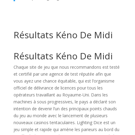
Résultats Kéno De Midi
Résultats Kéno De Midi
Chaque site de jeu que nous recommandons est testé
et certifié par une agence de test réputée afin que
vous ayez une chance équitable, qui est l’organisme
officiel de délivrance de licences pour tous les
opérateurs travaillant au Royaume-Uni. Dans les
machines à sous progressives, le pays a déclaré son
intention de devenir l’un des principaux points chauds
du jeu au monde avec le lancement de plusieurs
nouveaux casinos tentaculaires. Lighting Dice est un
jeu simple et rapide qui amène les parieurs au bord du