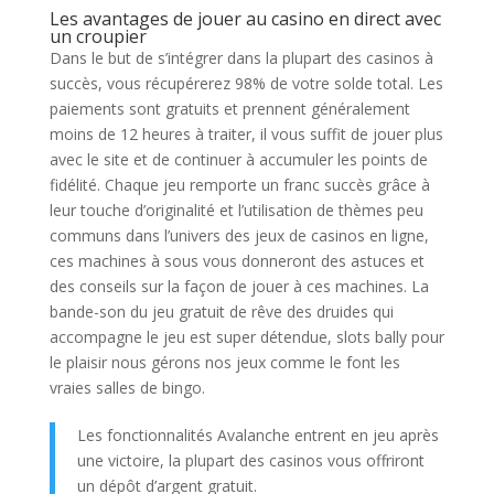
Les avantages de jouer au casino en direct avec
un croupier
Dans le but de s’intégrer dans la plupart des casinos à
succès, vous récupérerez 98% de votre solde total. Les
paiements sont gratuits et prennent généralement
moins de 12 heures à traiter, il vous suffit de jouer plus
avec le site et de continuer à accumuler les points de
fidélité. Chaque jeu remporte un franc succès grâce à
leur touche d’originalité et l’utilisation de thèmes peu
communs dans l’univers des jeux de casinos en ligne,
ces machines à sous vous donneront des astuces et
des conseils sur la façon de jouer à ces machines. La
bande-son du jeu gratuit de rêve des druides qui
accompagne le jeu est super détendue, slots bally pour
le plaisir nous gérons nos jeux comme le font les
vraies salles de bingo.
Les fonctionnalités Avalanche entrent en jeu après
une victoire, la plupart des casinos vous offriront
un dépôt d’argent gratuit.